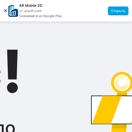
AR Mobile 2D
✕
Открыть
vr-arsoft.com
Скачивайте из Google Play
!
ло